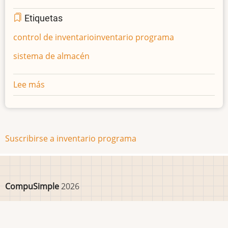
Etiquetas
control de inventario
inventario programa
sistema de almacén
Lee más
sobre
Actualizando
programa
de
Control
Suscribirse a inventario programa
de
Inventarios
CompuSimple
2026